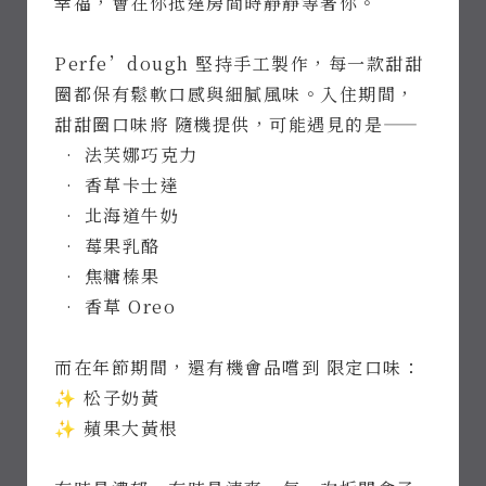
幸福，會在你抵達房間時靜靜等著你。
Perfe’dough 堅持手工製作，每一款甜甜
圈都保有鬆軟口感與細膩風味。入住期間，
甜甜圈口味將 隨機提供，可能遇見的是——
• 法芙娜巧克力
• 香草卡士達
• 北海道牛奶
• 莓果乳酪
線上訂房
• 焦糖榛果
• 香草 Oreo
Access
700 台南市
中西區中山路
而在年節期間，還有機會品嚐到 限定口味：
22號
✨ 松子奶黃
Open Time
09:00-
20:00
✨ 蘋果大黃根
Phone
06-
2225483