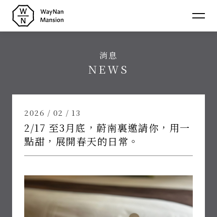
蔚
南
消息
裏
介紹
NEWS
About
民
消息
宿
News
房型
2026 / 02 / 13
Room
2/17 至3月底，蔚南裏邀請你，用一
聯絡
Contact
點甜，展開春天的日常。