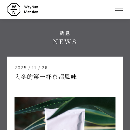
蔚
南
消息
裏
介紹
NEWS
About
民
消息
宿
News
房型
2025 / 11 / 28
Room
入冬的第一杯京都風味
聯絡
Contact